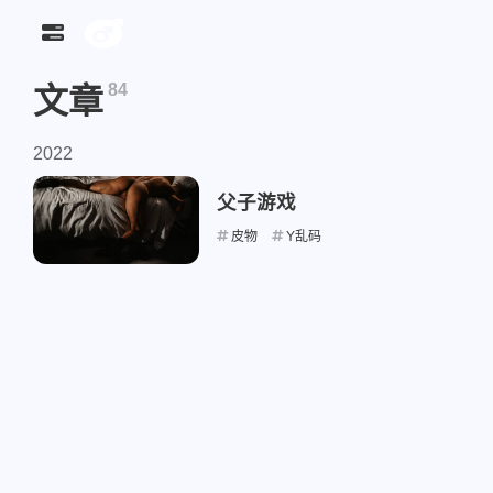
84
文章
画廊
论坛
2022
父子游戏
皮物
Y乱码
标签
寻找感
2
3
日记
入替
Male Bodysuit T
1
Seraphboy
ム