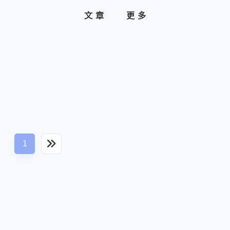
文章
更多
归档
分类
关于
标签
避难所
1
兴趣的领域
4
6
38
61
1
5
外星人
TakeoverTales
二水
皮物
芯氼
机器人
de
2
1
3
1
1
1
F
公告
换身
Adam
Henry Cavanaugh
作者未知
Y
4
4
1
1
2
チユキ
Sean Mitchell
洗脑
Montreal
Xavier000
附身