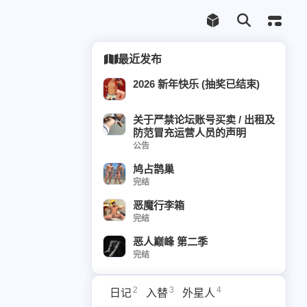
最近发布
2026 新年快乐 (抽奖已结束)
关于严禁论坛账号买卖 / 出租及
防范冒充运营人员的声明
公告
鸠占鹊巢
完结
恶魔行李箱
完结
恶人巅峰 第二季
1
viantknight25
完结
2
1
乱码
Brody
2
3
4
8
4
日记
入替
外星人
控制