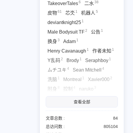
6
38
TakeoverTales
二水
3
2
wap45
Ionist
61
1
5
皮物
芯氼
机器人
3
上又八下
1
deviantknight25
1
akedream
2
1
Male Bodysuit TF
公告
2
guise1
3
1
换身
Adam
2
hunkbodyswap
1
1
Henry Cavanaugh
作者未知
2
1
1
Y乱码
Brody
Seraphboy
4
4
ムチユキ
Sean Mitchell
1
1
2
洗脑
Montreal
Xavier000
25/02
8
4
3
篇
附身
控制
naruko
2
3
1
xiaoshuoduzhe
法剛
浩叔
查看全部
23/11
1
1
やすきぃ
Archer00
篇
3
2
malebodyswap45
Ionist
文章总数 :
84
4
1
22/11
总访问数 :
805104
Kurosawa
spareface