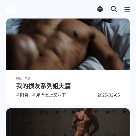
完结
未读
我的损友系列姐夫篇
附身
屋虎七上又八下
2025-02-05